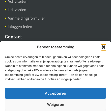
Activiteiten
Lid worden
Aanmeldingsformulier
Inloggen leden
Contact
BVGB
Beheer toestemming
Industrieweg 37
Om de beste ervaringen te bieden, gebruiken wij technologieën zoals
9781 AC Bedum
cookies om informatie over je apparaat op te slaan en/of te raadplegen.
Door in te stemmen met deze technologieën kunnen wij gegevens zoals
Stuur een E-mail
surfgedrag of unieke ID's op deze site verwerken. Als je geen
toestemming geeft of uw toestemming intrekt, kan dit een nadelige
invloed hebben op bepaalde functies en mogelijkheden.
Accepteren
Copyright BVGB (2023)
Privacyverklaring
Cookies
Weigeren
Powered by Anura