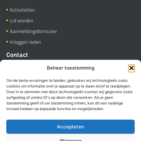
Activiteiten
Lid worden
Aanmeldingsformulier
Inloggen leden
Contact
BVGB
Beheer toestemming
Industrieweg 37
Om de beste ervaringen te bieden, gebruiken wij technologieën zoals
9781 AC Bedum
cookies om informatie over je apparaat op te slaan en/of te raadplegen.
Door in te stemmen met deze technologieën kunnen wij gegevens zoals
Stuur een E-mail
surfgedrag of unieke ID's op deze site verwerken. Als je geen
toestemming geeft of uw toestemming intrekt, kan dit een nadelige
invloed hebben op bepaalde functies en mogelijkheden.
Accepteren
Copyright BVGB (2023)
Privacyverklaring
Cookies
Weigeren