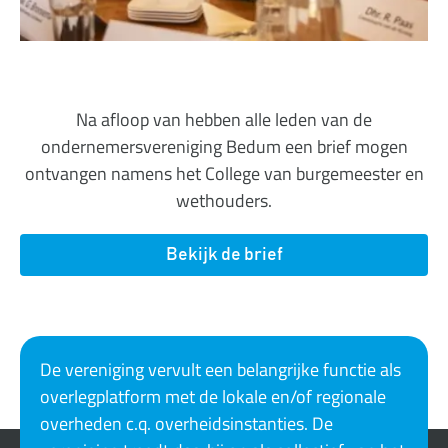
Na afloop van hebben alle leden van de
ondernemersvereniging Bedum een brief mogen
ontvangen namens het College van burgemeester en
wethouders.
Bekijk de brief
De vereniging vervult een belangrijke functie als
overlegplatform met de lokale en/of regionale
overheden c.q. overheidsinstanties. De