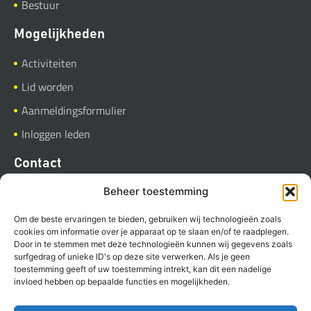
Bestuur
Mogelijkheden
Activiteiten
Lid worden
Aanmeldingsformulier
Inloggen leden
Contact
BVGB
Beheer toestemming
Industrieweg 37
Om de beste ervaringen te bieden, gebruiken wij technologieën zoals
9781 AC Bedum
cookies om informatie over je apparaat op te slaan en/of te raadplegen.
Door in te stemmen met deze technologieën kunnen wij gegevens zoals
Stuur een E-mail
surfgedrag of unieke ID's op deze site verwerken. Als je geen
toestemming geeft of uw toestemming intrekt, kan dit een nadelige
invloed hebben op bepaalde functies en mogelijkheden.