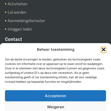
Activiteiten
Lid worden
Aanmeldingsformulier
Inloggen leden
Contact
BVGB
Beheer toestemming
Industrieweg 37
Om de beste ervaringen te bieden, gebruiken wij technologieën zoals
9781 AC Bedum
cookies om informatie over je apparaat op te slaan en/of te raadplegen.
Door in te stemmen met deze technologieën kunnen wij gegevens zoals
Stuur een E-mail
surfgedrag of unieke ID's op deze site verwerken. Als je geen
toestemming geeft of uw toestemming intrekt, kan dit een nadelige
invloed hebben op bepaalde functies en mogelijkheden.
Accepteren
Copyright BVGB (2023)
Privacyverklaring
Cookies
Weigeren