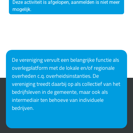
Deze activiteit is afgelopen, aanmelden is niet meer
mogelijk.
De vereniging vervult een belangrijke functie als
overlegplatform met de lokale en/of regionale
overheden c.q. overheidsinstanties. De
vereniging treedt daarbij op als collectief van het
bedrijfsleven in de gemeente, maar ook als
intermediair ten behoeve van individuele
bedrijven.