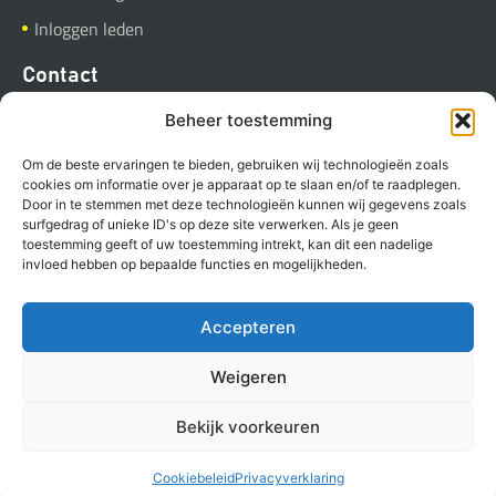
Inloggen leden
Contact
BVGB
Beheer toestemming
Industrieweg 37
Om de beste ervaringen te bieden, gebruiken wij technologieën zoals
9781 AC Bedum
cookies om informatie over je apparaat op te slaan en/of te raadplegen.
Door in te stemmen met deze technologieën kunnen wij gegevens zoals
Stuur een E-mail
surfgedrag of unieke ID's op deze site verwerken. Als je geen
toestemming geeft of uw toestemming intrekt, kan dit een nadelige
invloed hebben op bepaalde functies en mogelijkheden.
Accepteren
Copyright BVGB (2023)
Privacyverklaring
Cookies
Weigeren
Powered by Anura
Bekijk voorkeuren
trots ambassadeur van
beleefbedum.nl
Cookiebeleid
Privacyverklaring