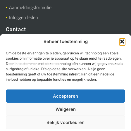
Aanmeldingsformulier
Inloggen leden
Contact
BVGB
Beheer toestemming
Industrieweg 37
Om de beste ervaringen te bieden, gebruiken wij technologieën zoals
9781 AC Bedum
cookies om informatie over je apparaat op te slaan en/of te raadplegen.
Door in te stemmen met deze technologieën kunnen wij gegevens zoals
Stuur een E-mail
surfgedrag of unieke ID's op deze site verwerken. Als je geen
toestemming geeft of uw toestemming intrekt, kan dit een nadelige
invloed hebben op bepaalde functies en mogelijkheden.
Accepteren
Copyright BVGB (2023)
Privacyverklaring
Cookies
Weigeren
Powered by Anura
Bekijk voorkeuren