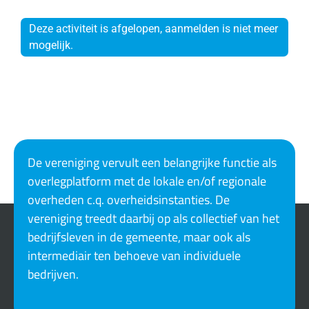
Deze activiteit is afgelopen, aanmelden is niet meer
mogelijk.
De vereniging vervult een belangrijke functie als
overlegplatform met de lokale en/of regionale
overheden c.q. overheidsinstanties. De
vereniging treedt daarbij op als collectief van het
bedrijfsleven in de gemeente, maar ook als
intermediair ten behoeve van individuele
bedrijven.